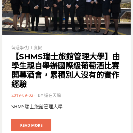
留遊學/打工度假
【SHMS瑞士旅館管理大學】由
學生親自舉辦國際級葡萄酒比賽
開幕酒會，累積別人沒有的實作
經驗
POSTED
2019-09-02
BY
遠在天編
ON
SHMS瑞士旅館管理大學
READ MORE