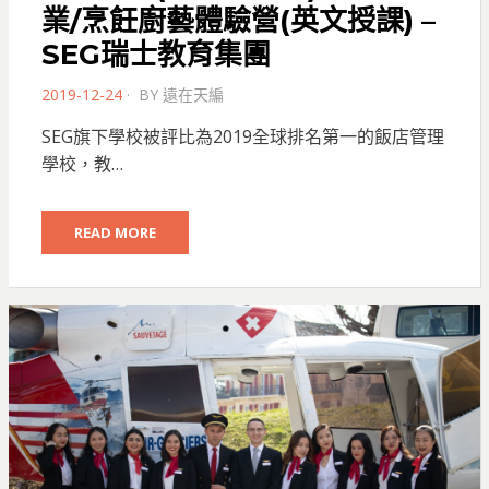
業/烹飪廚藝體驗營(英文授課) –
SEG瑞士教育集團
POSTED
2019-12-24
BY
遠在天編
ON
SEG旗下學校被評比為2019全球排名第一的飯店管理
學校，教…
READ MORE