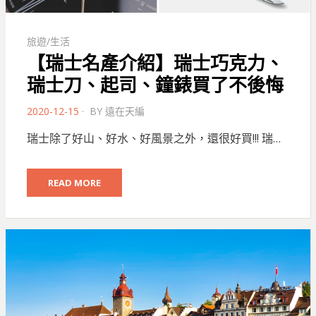
旅遊/生活
【瑞士名產介紹】瑞士巧克力、
瑞士刀、起司、鐘錶買了不後悔
POSTED
2020-12-15
BY
遠在天編
ON
瑞士除了好山、好水、好風景之外，還很好買!!! 瑞…
READ MORE