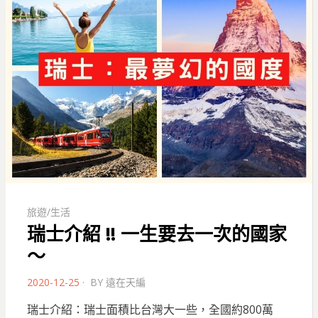
旅遊/生活
瑞士介紹 !! 一生要去一次的國家
～
POSTED
2020-12-25
BY
遠在天編
ON
瑞士介紹：瑞士面積比台灣大一些，全國約800萬