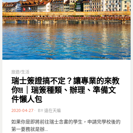
旅遊/生活
瑞士簽證搞不定？讓專業的來教
你!!｜瑞簽種類、辦理、準備文
件懶人包
POSTED
2020-04-27
BY
遠在天編
ON
如果你是即將前往瑞士念書的學生，申請完學校後的
第一要務就是辦…