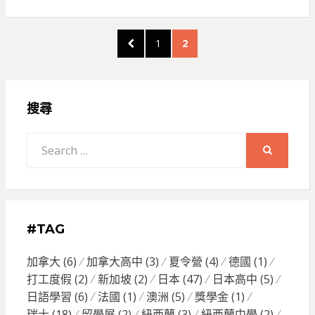
文
PREVIOUS
PAGE
PAGE
1
2
PAGE
章
導
搜尋
覽
Search
for:
SEARCH
#TAG
加拿大
(6)
加拿大高中
(3)
夏令營
(4)
德國
(1)
打工度假
(2)
新加坡
(2)
日本
(47)
日本高中
(5)
日語學習
(6)
法國
(1)
澳洲
(5)
獎學金
(1)
瑞士
(18)
留學展
(2)
紐西蘭
(3)
紐西蘭中學
(2)