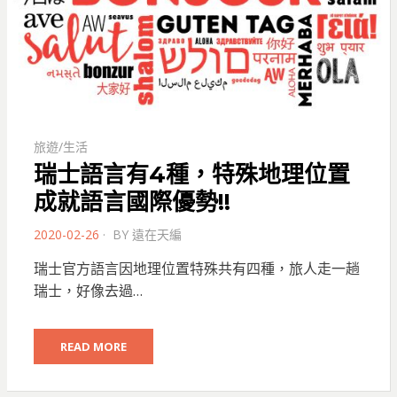
旅遊/生活
瑞士語言有4種，特殊地理位置
成就語言國際優勢!!
POSTED
2020-02-26
BY
遠在天編
ON
瑞士官方語言因地理位置特殊共有四種，旅人走一趟
瑞士，好像去過…
READ MORE