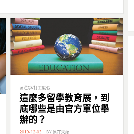
留遊學/打工度假
這麼多留學教育展，到
底哪些是由官方單位舉
辦的？
POSTED
2019-12-03
BY
遠在天編