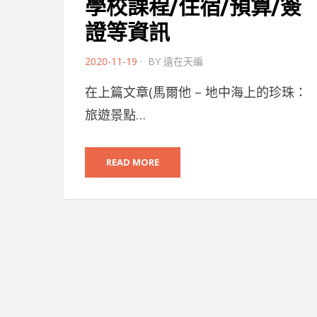
學校課程/住宿/預算/簽
證等資訊
POSTED
2020-11-19
BY
遠在天編
ON
在上篇文章(馬爾他 – 地中海上的珍珠：
旅遊景點…
READ MORE