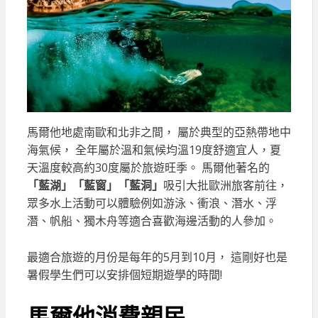
馬爾他地處南歐和北非之間， 屬於典型的亞熱帶地中
海氣候， 全年屬於溫和氣候均溫19度舒適宜人，夏
天溫度較高約30度屬於旅遊旺季。 馬爾他著名的
「藍湖」「藍窗」「藍洞」
吸引大批歐洲旅客前往，
眾多水上活動可以體驗例如游泳、衝浪、潛水、浮
潛、帆船、獨木舟等適合喜歡海邊活動的人參加。
最適合旅遊的月份是每年的5月到10月， 這剛好也是
暑假學生們可以安排個短期遊學的時間!
馬爾他消費親民