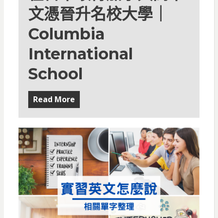
文憑晉升名校大學｜
Columbia
International
School
Read More