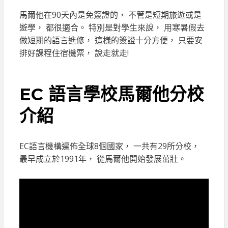
馬爾他在90天內是免簽證的， 不管是短期旅遊或是
遊學， 都很適合。 特別是對學生來說， 用寒暑假去
做短期的語言進修， 這樣的簽證十分方便， 只要安
排好課程住宿機票， 說走就走!
EC 語言學校馬爾他分校
介紹
EC語言機構遍佈全球8個國家， 一共有29所分校，
最早成立於1991年， 從馬爾他開始發展茁壯。