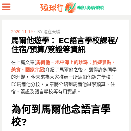
Menu
POSTED
2020-11-19
BY
遠在天編
ON
馬爾他遊學： EC語言學校課程/
住宿/預算/簽證等資訊
在上篇文章(
馬爾他 – 地中海上的珍珠：旅遊景點、
美食、國家介紹
)介紹了馬爾他之後， 獲得許多同學
的迴響， 今天來為大家推薦一所馬爾他語言學校：
EC馬爾他分校，文章將介紹到馬爾他遊學預算、住
宿、簽證及語言學校等有用資訊。
為何到馬爾他念語言學
校?