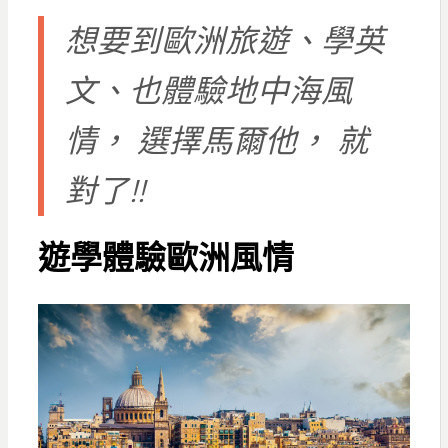
想要到歐洲旅遊、學英
文、也體驗地中海風
情， 選擇馬爾他， 就
對了!!
遊學體驗歐洲風情