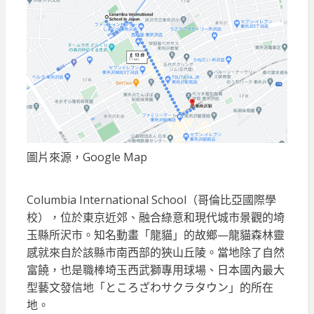
圖片來源，Google Map
Columbia International School（哥倫比亞國際學
校），位於東京近郊、融合綠意和現代城市景觀的埼
玉縣所沢市。知名動畫「龍貓」的故鄉—龍貓森林靈
感就來自於該縣市南西部的狹山丘陵。當地除了自然
富饒，也是職棒埼玉西武獅專用球場、日本國內最大
型藝文發信地「ところざわサクラタウン」的所在
地。