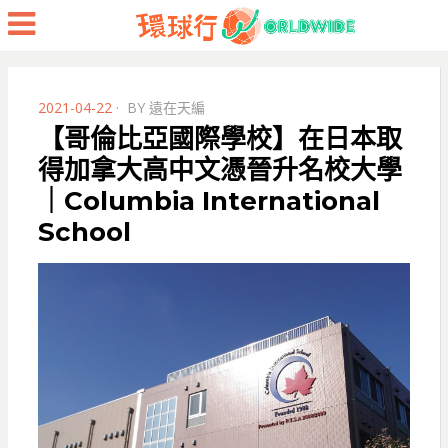
Menu
POSTED
2021-04-22
BY
遠在天編
ON
【哥倫比亞國際學校】在日本取
得加拿大高中文憑晉升名校大學
｜Columbia International
School