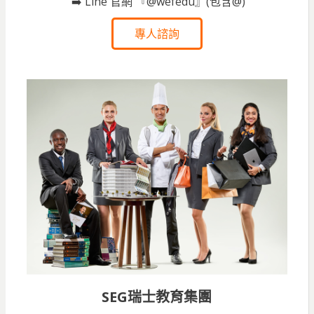
➡️ Line 官網 『@wefedu』(包含@)
專人諮詢
SEG瑞士教育集團