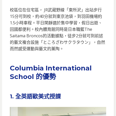
校區位在住宅區， JR武蔵野線「東所沢」出站步行
15分可到校，約40分就到東京池袋，到羽田機場約
1.5小時車程。平日閑靜適於集中學習，假日出遊、
回國都便利。校內體育館同時是日本職籃The
Saitama Broncos的活動據點，徒步2分就可到前述
的藝文複合設施「ところざわサクラタウン」，自然
而然感受運動與藝文的薰陶。
Columbia International
School 的優勢
1. 全英語歐美式授課