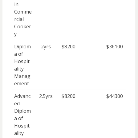
in
Comme
rcial
Cooker
y
Diplom
2yrs
$8200
$36100
a of
Hospit
ality
Manag
ement
Advanc
2.5yrs
$8200
$44300
ed
Diplom
a of
Hospit
ality