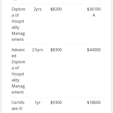
Diplom
2yrs
$8200
$36100
a of
A
Hospit
ality
Manag
ement
Advanc
2.5yrs
$8300
$44300
ed
Diplom
a of
Hospit
ality
Manag
ement
Certific
1yr
$9300
$18600
ate III