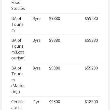
Food
Studies
BA of
3yrs
$9880
$59280
Touris
m
BA of
3yrs
$9880
$59280
Touris
m(Ecot
ourism)
BA of
3yrs
$9880
$59280
Touris
m
(Marke
ting)
Certific
1yr
$9300
$18600
ate III