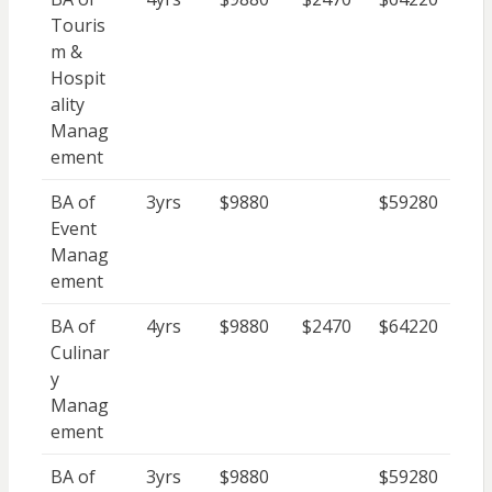
Touris
m &
Hospit
ality
Manag
ement
BA of
3yrs
$9880
$59280
Event
Manag
ement
BA of
4yrs
$9880
$2470
$64220
Culinar
y
Manag
ement
BA of
3yrs
$9880
$59280