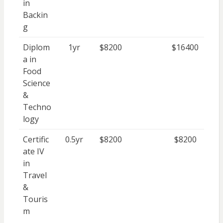
in
Backin
g
Diplom
1yr
$8200
$16400
a in
Food
Science
&
Techno
logy
Certific
0.5yr
$8200
$8200
ate IV
in
Travel
&
Touris
m