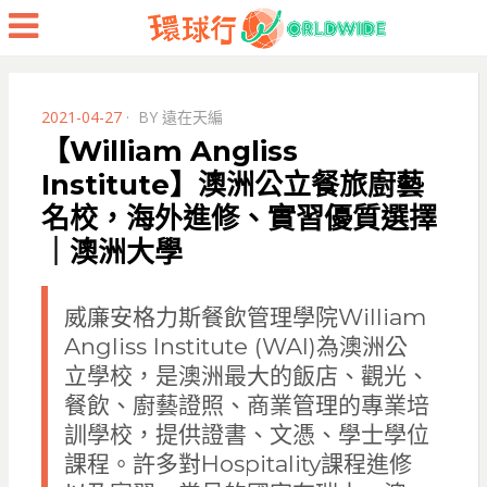
Menu
POSTED
2021-04-27
BY
遠在天編
ON
【William Angliss
Institute】澳洲公立餐旅廚藝
名校，海外進修、實習優質選擇
｜澳洲大學
威廉安格力斯餐飲管理學院William
Angliss Institute (WAI)為澳洲公
立學校，是澳洲最大的飯店、觀光、
餐飲、廚藝證照、商業管理的專業培
訓學校，提供證書、文憑、學士學位
課程。許多對Hospitality課程進修