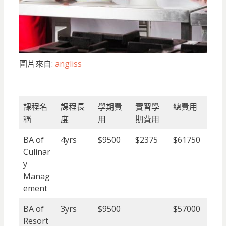
圖片來自:
angliss
課程名
課程長
學期費
實習學
總費用
稱
度
用
期費用
BA of
4yrs
$9500
$2375
$61750
Culinar
y
Manag
ement
BA of
3yrs
$9500
$57000
Resort