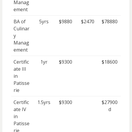
Manag
ement
BA of
5yrs
$9880
$2470
$78880
Culinar
y
Manag
ement
Certific
1yr
$9300
$18600
ate III
in
Patisse
rie
Certific
1.5yrs
$9300
$27900
ate IV
d
in
Patisse
rie