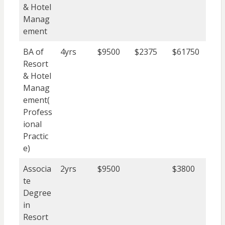
& Hotel
Manag
ement
BA of
4yrs
$9500
$2375
$61750
Resort
& Hotel
Manag
ement(
Profess
ional
Practic
e)
Associa
2yrs
$9500
$3800
te
Degree
in
Resort