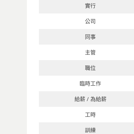
實行
公司
同事
主管
職位
臨時工作
給薪 / 為給薪
工時
訓練