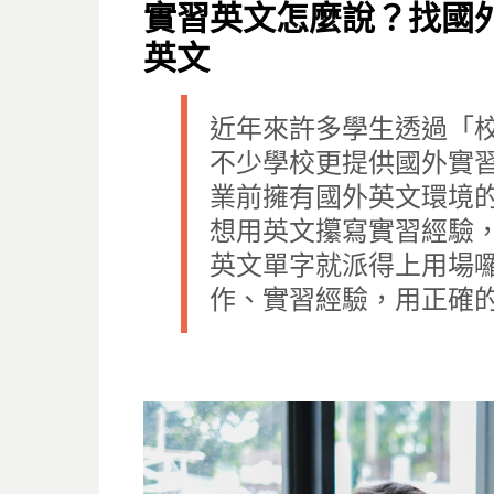
ON
實習英文怎麼說？找國
英文
近年來許多學生透過「
不少學校更提供國外實
業前擁有國外英文環境
想用英文攥寫實習經驗，
英文單字就派得上用場
作、實習經驗，用正確