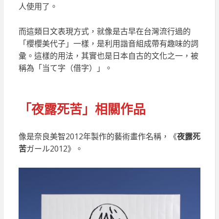
人使用了。
而這類日文表現方式，就像是古早在台灣流行過的
「櫻櫻美代子」一樣，是利用諧音組成帶有趣味的詞
彙。這樣的用法，其實也是日本自古的文化之一，被
稱為「当て字（借字）」。
「夜露死苦」相關作品
像是奈良美智2012年製作的藝術畫作名稱，《
夜露死
苦
ガール2012》。