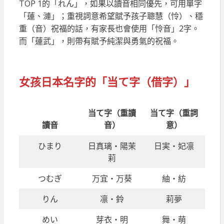
TOP 1的「れん」，如果以讀音相同優先，可用單字
「蓮、漣」；重視詞意希望賦予孩子聰慧（怜）、穩
重（音）祝福的話，有家長也會使用「怜音」2字。
而「蓮武」，則帶有賦予純潔與勇氣的祝福。
女孩日本名字的「当て字（借字）」
当て字（重讀
当て字（重詞
讀音
音）
意）
ひまり
日真璃・陽茉
日実・妃凛
莉
つむぎ
万宜・万葵
紬・紡
りん
凛・鈴
莉夢
めい
芽衣・明
舞・萌