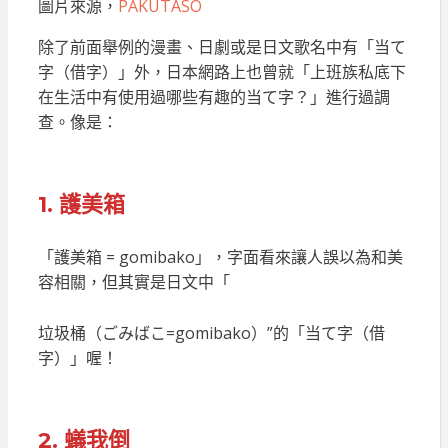
圖片來源，
PAKUTASO
除了前面舉例的漫畫、日劇或是日文歌名中有「当て
字（借字）」外，日本網路上也曾就「上班族私底下
在生活中有使用過哪些有趣的当て字？」進行過調
查。像是：
1.
護美箱
「護美箱 = gomibako」，字面看來讓人誤以為和美
容相關，但其實是日文中「
垃圾桶（ごみばこ=gomibako）”的「当て字（借
字）」喔！
2. 蟻我倒