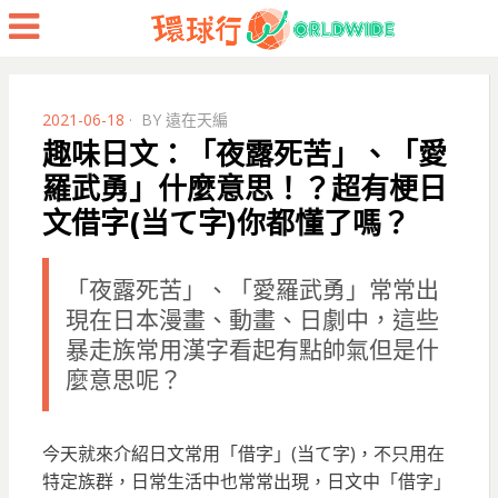
Menu
POSTED
2021-06-18
BY
遠在天編
ON
趣味日文：「夜露死苦」、「愛
羅武勇」什麼意思！？超有梗日
文借字(当て字)你都懂了嗎？
「夜露死苦」、「愛羅武勇」常常出
現在日本漫畫、動畫、日劇中，這些
暴走族常用漢字看起有點帥氣但是什
麼意思呢？
今天就來介紹日文常用「借字」(当て字)，不只用在
特定族群，日常生活中也常常出現，日文中「借字」