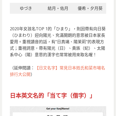
ゆづき
結月・佑月
優希・夕月葵
2020年女孩名TOP 1的「ひまり」，則因帶有向日葵
（ひまわり）迎向陽光、充滿開朗的意思被日本家長
愛用。重視讀音的話，有“日真璃、陽茉莉”的表現方
式；重視詞意，帶有陽光（日）、貴族（妃）、太陽
系中心（陽）意思的漢字也常常被用來取名喔！
（延伸閱讀：
【日文名字】常見日本姓氏和菜市場名
排行大公開
）
日本
英文名的「当て字（借字）」