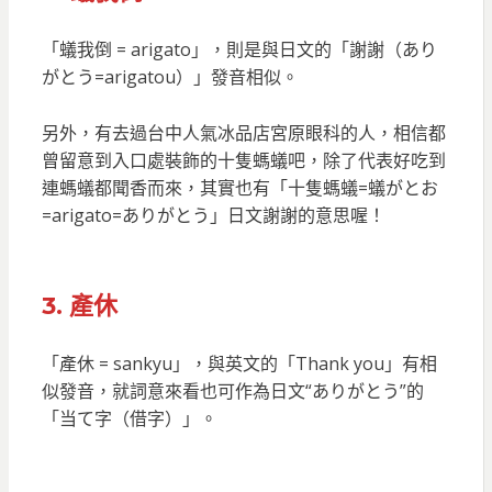
「蟻我倒 = arigato」，則是與日文的「謝謝（あり
がとう=arigatou）」發音相似。
另外，有去過台中人氣冰品店宮原眼科的人，相信都
曾留意到入口處裝飾的十隻螞蟻吧，除了代表好吃到
連螞蟻都聞香而來，其實也有「十隻螞蟻=蟻がとお
=arigato=ありがとう」日文謝謝的意思喔！
3. 產休
「產休 = sankyu」，與英文的「Thank you」有相
似發音，就詞意來看也可作為日文“ありがとう”的
「当て字（借字）」。