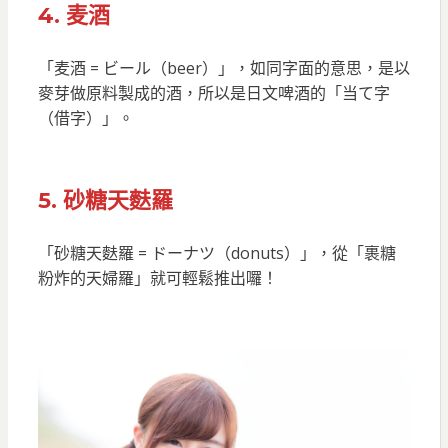
4. 麦酒
「麦酒 = ビール（beer）」，如同字面的意思，是以
麥芽做原料製成的酒，所以是日文啤酒的「当て字
（借字）」。
5. 砂糖天麩羅
「砂糖天麩羅 = ドーナツ（donuts）」，從「裹糖
粉炸的天婦羅」就可輕鬆推出囉！