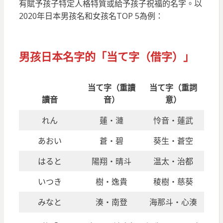
有賦予孩子特定人格特質或給予孩子祝福的名字。以
2020年日本男孩名和女孩名TOP 5為例：
男孩日本名字的「当て字（借字）」
当て字（重讀
当て字（重詞
讀音
音）
意）
れん
蓮・漣
怜音・蓮武
あおい
蒼・碧
葵生・蒼空
はると
陽翔・晴斗
温太・治都
いつき
樹・逸貴
稜樹・慈葵
みなと
湊・南登
海那斗・心湊