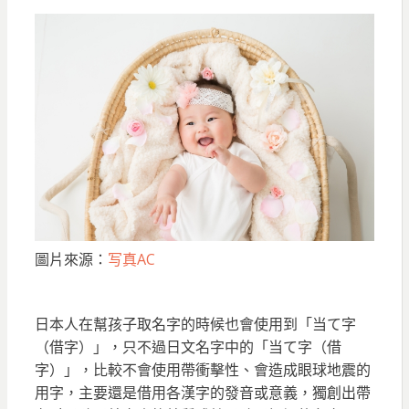
圖片來源：
写真AC
日本人在幫孩子取名字的時候也會使用到「当て字
（借字）」，只不過日文名字中的「当て字（借
字）」，比較不會使用帶衝擊性、會造成眼球地震的
用字，主要還是借用各漢字的發音或意義，獨創出帶