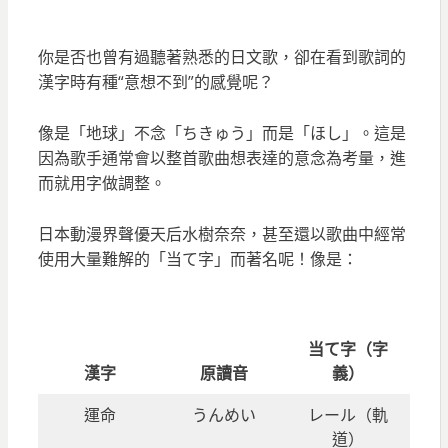
你是否也曾有過聽著熟悉的日文歌，卻在看到歌詞的
漢字時有種“意想不到”的感覺呢？
像是「地球」不念「ちきゅう」而是「ほし」。這是
因為歌手通常會以整首歌曲想表達的意念為考量，進
而就用字做調整。
日本動漫界聲優天后水樹奈奈，甚至還以歌曲中經常
使用大量難解的「当て字」而著名呢！像是：
当て字（字
漢字
原讀音
義）
運命
うんめい
レール（軌
道）