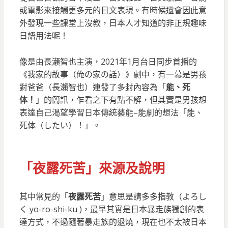
或電影來接觸更多元的日文表現。有時候還會因此意
外發現一些課堂上沒教，日本人才知道的非正規趣味
日語用法呢！
像是由長瀨智也主演，2021年1月台日同步首播的
《我家的故事（俺の家の話）》劇中，有一幕是男孩
對爸爸（長瀨智也）連發了多封內容為「
能、死
体！
」的簡訊，乍看之下有點不解，但其實是男孩想
表達自己渴望學習日本傳統藝能–能劇的想法「能、
死体（したい）！」。
「夜露死苦」來源及說明
其中常見的「
夜露死苦
」意思是請多多指教（よろし
く yo-ro-shi-ku )，最早其實是日本暴走族獨創的表
達方式，不過隨著暴走族的退燒，現在也不太被日本