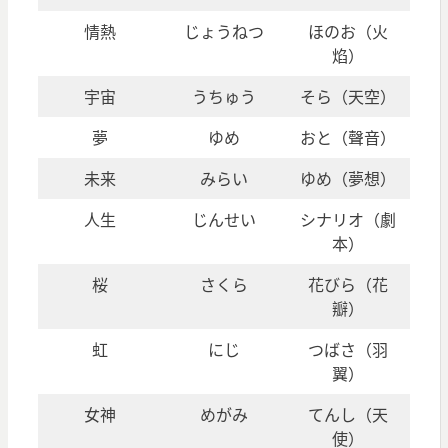
情熱
じょうねつ
ほのお（火
焰）
宇宙
うちゅう
そら（天空）
夢
ゆめ
おと（聲音）
未来
みらい
ゆめ（夢想）
人生
じんせい
シナリオ（劇
本）
桜
さくら
花びら（花
瓣）
虹
にじ
つばさ（羽
翼）
女神
めがみ
てんし（天
使）