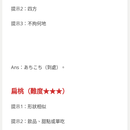
提示2：四方
提示3：不拘何地
Ans：あちこち（到處）。
扁桃（難度★★★）
提示1：形狀相似
提示2：飲品、甜點或單吃