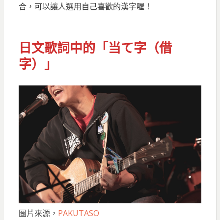
合，可以讓人選用自己喜歡的漢字喔！
日文歌詞中的「当て字（借
字）」
圖片來源，
PAKUTASO