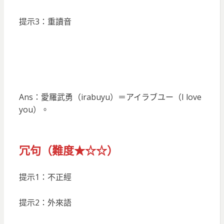
提示3：重讀音
Ans：愛羅武勇（irabuyu）＝アイラブユー（I love
you）。
冗句（難度★☆☆）
提示1：不正經
提示2：外來語