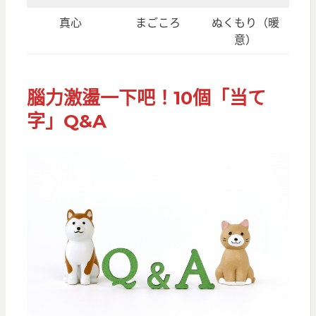
真心
まごころ
ぬくもり（暖
意）
腦力激盪一下吧！10個「当て
字」Q&A