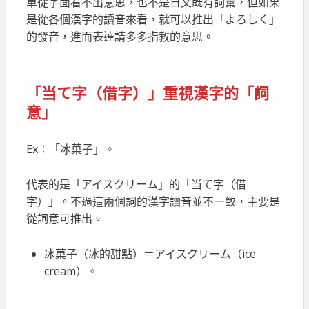
單從字面看不出意思，也不是日文既有詞彙，但如果
是從各個漢字的讀音來看，就可以推出「よろしく」
的發音，進而表達請多多指教的意思。
「当て字（借字）」
重視漢字的「詞
意
」
Ex：「冰菓子」。
代表的是「アイスクリーム」的「当て字（借
字）」。不過這兩個詞的漢字讀音並不一致，主要是
從詞意可推出。
冰菓子（冰的甜點）＝アイスクリーム（ice
cream）。