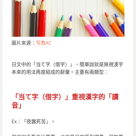
圖片來源：
写真AC
日文中的「当て字（借字）」，簡單說就是無視漢字
本來的用法再度組成的辭彙。主要有兩類型：
「当て字（借字）」
重視漢字的「讀
音
」
Ex：「夜露死苦」。