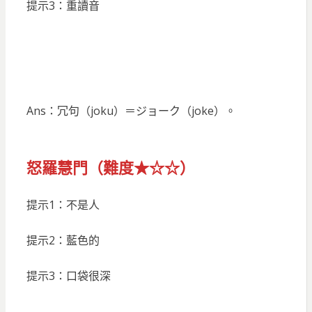
提示3：重讀音
Ans：冗句（joku）＝ジョーク（joke）。
怒羅慧門（難度★☆☆）
提示1：不是人
提示2：藍色的
提示3：口袋很深