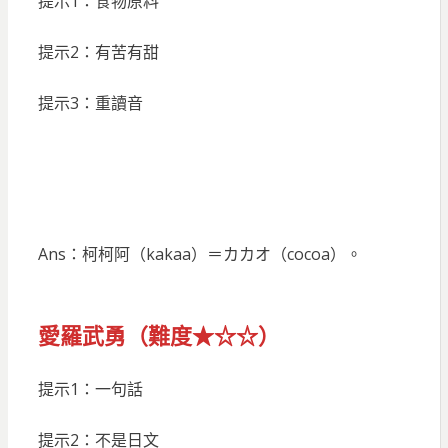
提示1：食物原料
提示2：有苦有甜
提示3：重讀音
Ans：柯柯阿（kakaa）＝カカオ（cocoa）。
愛羅武勇（難度★☆☆）
提示1：一句話
提示2：不是日文