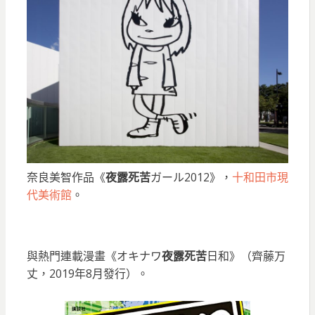
奈良美智作品《
夜露死苦
ガール2012》，
十和田市現
代美術館
。
與熱門連載漫畫《オキナワ
夜露死苦
日和》（齊藤万
丈，2019年8月發行）。