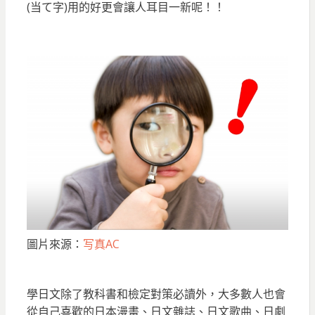
(当て字)用的好更會讓人耳目一新呢！！
圖片來源：
写真AC
學日文除了教科書和檢定對策必讀外，大多數人也會
從自己喜歡的日本漫畫、日文雜誌、日文歌曲、日劇