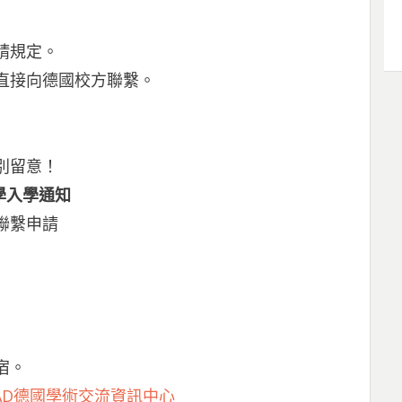
請規定。
直接向德國校方聯繫。
別留意！
大學入學通知
聯繫申請
宿。
AD德國學術交流資訊中心