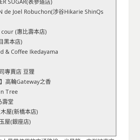
R SUGAR(表參道店)
e Joel Robuchon(涉谷Hikarie ShinQs
 cour (惠比壽本店)
(目黑本店)
 Coffee Ikedayama
壽司專賣店 豆狸
分】高輪Gateway之香
 Tree
乃壽堂
玉木屋(新橋本店)
玉屋(銀座店)