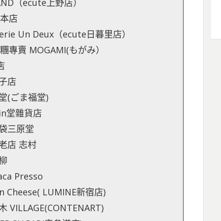
AND（ecute上野店）
堂本店
rie Un Deux（ecute日暮里店）
糰專賣 MOGAMI(もがみ）
店
菓子店
堂(ごま福堂)
uin堂雜貨店
池袋三原堂
子老店 志村
青柳
a Presso
 Cheese( LUMINE新宿店)
ILLAGE(CONTENART)