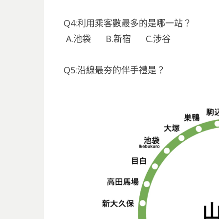
Q4:利用乘客數最多的是哪一站？
A.池袋 B.新宿 C.涉谷
Q5:沿線最夯的伴手禮是？