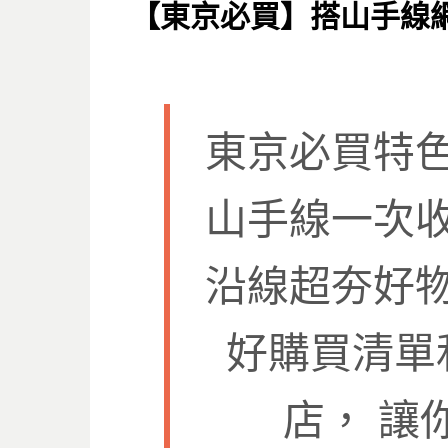
ON
【東京必買】搭山手線
東京必買特
山手線一次
沿線超夯好
好購買清單
店， 讓