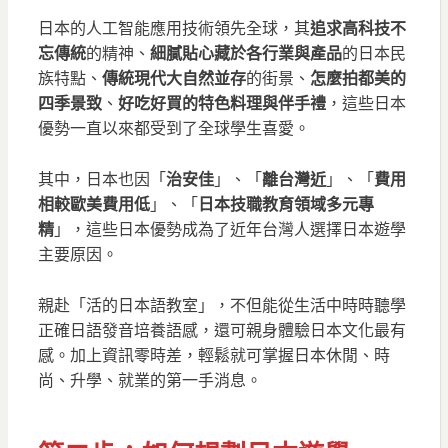
日本的人工智能應用技術領先全球，其
追求高科技不
忘傳統
的精神、
細膩貼心藏於各行業與產品
的日本民
族特點、
傳統現代大自然並存
的街景、
怎麼拍都美的
四季景致
、
好吃好買的特色料理與伴手禮
，這些日本
優勢一直以來都受到了全球學生喜愛。
其中，日本也因「
治安佳
」、「
離台灣近
」、「
費用
相較歐美費用低
」、「
日本技職教育領域多元專
精
」，這些日本優勢成為了近年台灣人選擇日本遊學
主要原因。
親赴「活的日本語教室」，不但能從生活中時時聽學
正確日語發音培養語感，還可親身體驗日本文化最有
感。加上資訊零時差，輕鬆就可掌握日本休閒、時
尚、升學、就業的第一手消息。