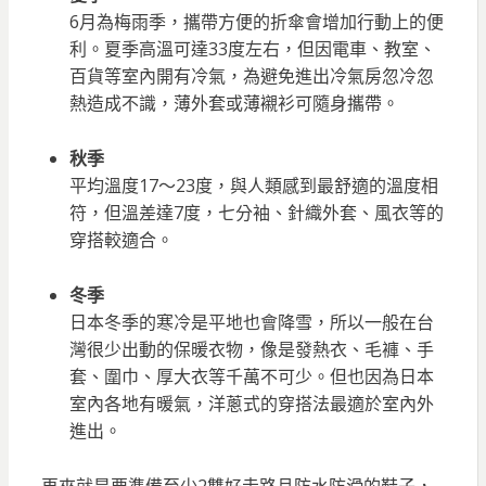
6月為梅雨季，攜帶方便的折傘會增加行動上的便
利。夏季高溫可達33度左右，但因電車、教室、
百貨等室內開有冷氣，為避免進出冷氣房忽冷忽
熱造成不識，薄外套或薄襯衫可隨身攜帶。
秋季
平均溫度17～23度，與人類感到最舒適的溫度相
符，但溫差達7度，七分袖、針織外套、風衣等的
穿搭較適合。
冬季
日本冬季的寒冷是平地也會降雪，所以一般在台
灣很少出動的保暖衣物，像是發熱衣、毛褲、手
套、圍巾、厚大衣等千萬不可少。但也因為日本
室內各地有暖氣，洋蔥式的穿搭法最適於室內外
進出。
再來就是要準備至少2雙好走路且防水防滑的鞋子，