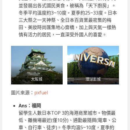
並發展出各式國民美食，被稱為「天下廚房」。
冬季平均溫度約3~10度，夏季約25~33度。日本
三大祭之一天神祭、全日本百貨業最密集的梅
田、美妝時尚匯集地心齋橋，加上與天氣一樣熱
情有活力的居民，一直深受外國人的喜愛。
大阪城
環球影城
圖片來源：
pxfuel
Ans：福岡
留學生人數日本TOP 3的海港商業城市。物價最
低、離機場最近(僅10分)、通勤最隨興(電車、公
車、自行車、徒步)。冬季均溫5~10度，夏季約