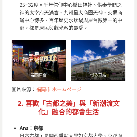
25~32度。千年信仰中心櫛田神社、供奉學問之
神的太宰府天滿宮、九州最大商圈天神、交通商
辦中心博多、百年歷史水炊鍋與屋台數第一的中
洲，都是居民與觀光客的最愛。
福岡屋台
博多車站
圖片來源：
福岡市 ホームページ
2. 喜歡「古都之美」與「新潮流文
化」融合的都會生活
Ans：京都
日本古都，是關西重點大學如京都大學、京都府