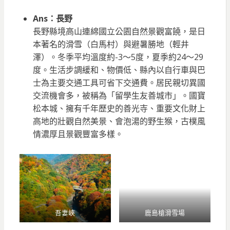
Ans：長野
長野縣境高山連綿國立公園自然景觀富饒，是日
本著名的滑雪（白馬村）與避暑勝地（輕井
澤）。冬季平均溫度約-3～5度，夏季約24～29
度。生活步調緩和、物價低、縣內以自行車與巴
士為主要交通工具可省下交通費。居民親切異國
交流機會多，被稱為「留學生友善城市」。國寶
松本城、擁有千年歷史的善光寺、重要文化財上
高地的壯觀自然美景、會泡湯的野生猴，古樸風
情濃厚且景觀豐富多樣。
吾妻峽
鹿島槍滑雪場