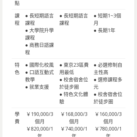
點
課
● 長短期語言
● 長短期語言
● 短期1~3個
程
課程
課程
月
● 大學院升學
● 長期1年
課程
● 商務日語課
程
特
● 國際化校風
● 東京23區費
● 必選修制自
色
● 口語互動式
用最低
主性高
教學
● 校舍宿舍位
● 選修課程多
● 就業支援
於徒步圈
元
● 特色文化體
● 校舍宿舍位
驗
於徒步圈
學
￥190,000/3
￥168,000/3
￥160,000/3
費
個月
個月
個月
￥820,000/1
￥740,000/1
￥780,000/1
年
年
年