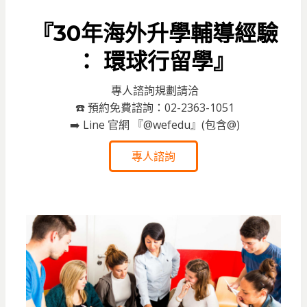
『30年海外升學輔導經驗
： 環球行留學』
專人諮詢規劃請洽
☎️ 預約免費諮詢：02-2363-1051
➡️ Line 官網 『@wefedu』(包含@)
專人諮詢