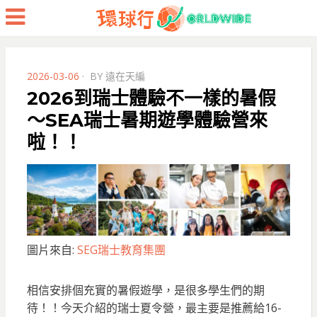
Menu
POSTED
2026-03-06
BY
遠在天編
ON
2026到瑞士體驗不一樣的暑假
～SEA瑞士暑期遊學體驗營來
啦！！
圖片來自:
SEG瑞士教育集團
相信安排個充實的暑假遊學，是很多學生們的期
待！！今天介紹的瑞士夏令營，最主要是推薦給16-