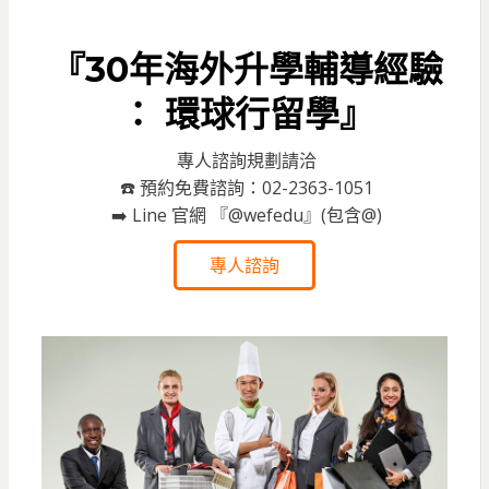
『30年海外升學輔導經驗
： 環球行留學』
專人諮詢規劃請洽
☎️ 預約免費諮詢：02-2363-1051
➡️ Line 官網 『@wefedu』(包含@)
專人諮詢