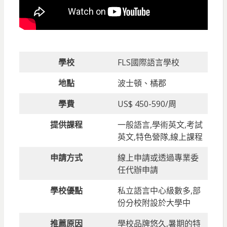
學校
FLS國際語言學校
地點
波士頓、橘郡
學費
US$ 450-590/周
提供課程
一般語言,學術英文,考試
英文,特色營隊,線上課程
申請方式
線上申請或透過專業委
任代辦申請
學校優點
私立語言中心級數多,部
份分校附設於大學中
推薦原因
學校品牌悠久,暑期的特