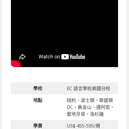
學校
EC 語言學校美國分校
地點
紐約、波士頓、華盛頓
DC、舊金山、邁阿密、
聖地牙哥、洛杉磯
學費
US$ 455-595/周