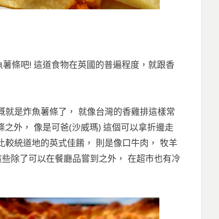
薯條吧! 這道食物在英國的普遍程度，就跟香
概就是炸魚薯條了， 就像台灣的香雞排這樣常
薯條之外， 像是可爸(沙威瑪) 這個可以拿折邊走
比較統道地的英式佳餚， 則是像口牛肉， 牧羊
這些除了可以在餐廳品嘗到之外， 在超市也有冷