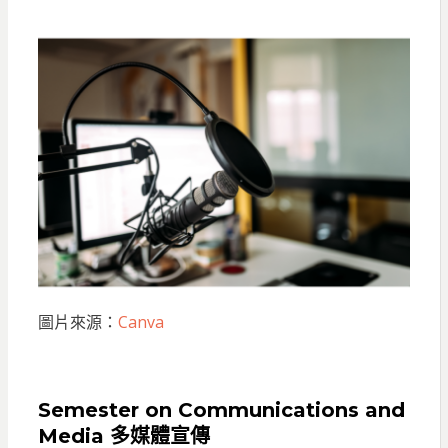
圖片來源：
Canva
S
emester on Communications and
Media 多媒體宣傳