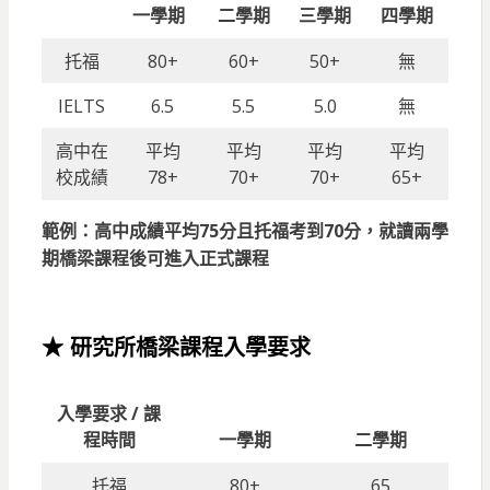
一學期
二學期
三學期
四學期
托福
80+
60+
50+
無
IELTS
6.5
5.5
5.0
無
高中在
平均
平均
平均
平均
校成績
78+
70+
70+
65+
範例：高中成績平均75分且托福考到70分，就讀兩學
期橋梁課程後可進入正式課程
★ 研究所橋
梁課程入學要求
入學要求 / 課
程時間
一學期
二學期
托福
80+
65