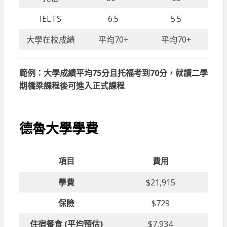
IELTS
6.5
5.5
大學在校成績
平均70+
平均70+
範例：大學成績平均75分且托福考到70分，就讀二學
期橋梁課程後可進入正式課程
德魯大學學費
項目
費用
學費
$21,915
保險
$729
住宿餐食
(
平均預估
)
$7,934