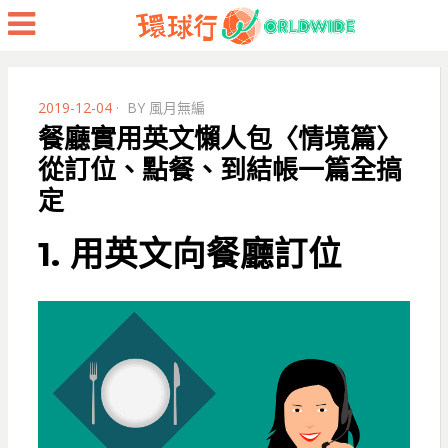
Menu
POSTED
2019-12-04
BY
風月無編
ON
餐廳實用英文懶人包〈情境篇〉
從訂位、點餐、到結帳一篇全搞
定
1. 用英文向餐廳訂位