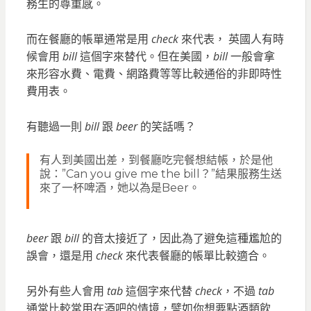
務生的尊重感。
而在餐廳的帳單通常是用
check
來代表， 英國人有時
候會用
bill
這個字來替代。但在美國，
bill
一般會拿
來形容水費、電費、網路費等等比較通俗的非即時性
費用表。
有聽過一則
bill
跟
beer
的笑話嗎？
有人到美國出差，到餐廳吃完餐想結帳，於是他
說：”Can you give me the bill？”結果服務生送
來了一杯啤酒，她以為是Beer。
beer
跟
bill
的音太接近了，因此為了避免這種尷尬的
誤會，還是用
check
來代表餐廳的帳單比較適合。
另外有些人會用
tab
這個字來代替
check
，不過
tab
通常比較常用在酒吧的情境，譬如你想要點酒類飲