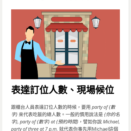
表達訂位人數
、現場候位
跟櫃台人員表達訂位人數的時候，要用
party of {數
字}
來代表吃飯的總人數。一般的慣用說法是
{你的名
字}, party of {數字} at {預約時間}
，譬如你說
Michael,
party of three at 7 p.m.
就代表你事先用Michael這個