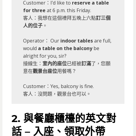
Customer：I’d like to
reserve a table
for three
at 6 p.m. this Friday.
客人：我想在這個禮拜五晚上六點
訂三個
人的位子
。
Operator： Our
indoor tables
are full,
would
a table on the balcony
be
alright for you, sir?
接線生：
室內的座位
已經被
訂滿
了，您願
意在
觀景台座位
用餐嗎？
Customer：Yes, balcony is fine.
客人：沒問題，觀景台也可以。
2. 與餐廳櫃檯的英文對
話 – 入座、領取外帶