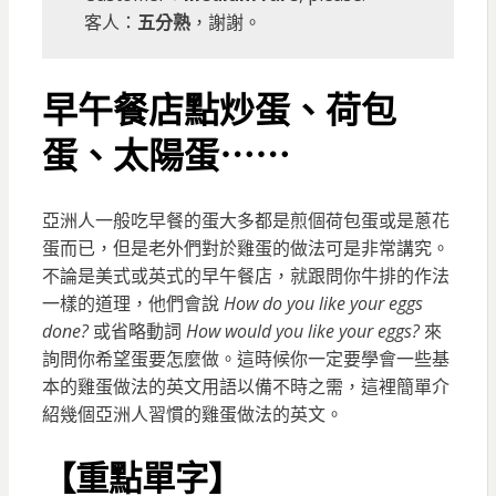
客人：
五分熟
，謝謝。
早午餐店點炒蛋、荷包
蛋、太陽蛋⋯⋯
亞洲人一般吃早餐的蛋大多都是煎個荷包蛋或是蔥花
蛋而已，但是老外們對於雞蛋的做法可是非常講究。
不論是美式或英式的早午餐店，就跟問你牛排的作法
一樣的道理，他們會說
How do you like your eggs
done?
或省略動詞
How would you like your eggs?
來
詢問你希望蛋要怎麼做。這時候你一定要學會一些基
本的雞蛋做法的英文用語以備不時之需，這裡簡單介
紹幾個亞洲人習慣的雞蛋做法的英文。
【重點單字】