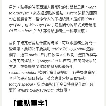
另外，點餐的時候亞洲人最常犯的錯誤就是用
I want
to order {sth.}
來表達想點的餐點，
I want
這樣的開頭
句在餐廳會有一種命令人的不禮貌感，最好用
Can I
get {sth.}
或
May I get {sth.}
這些問句的形式或者是用
I’d like to have {sth.}
都會給服務生一種尊重感。
當你不確定想要點什麼的時候，可以跟服務生詢問一
些建議，要切記不要誤用
advice
跟
suggestion
這兩
個字。通常
advice
會用在像是人生規劃、選擇課程等
大方向的建議，而
suggestion
比較常用在詢問做事的
方法。在餐廳詢問建議的餐點時最好用
recommendation
這個字會比較適切。有些餐廳會配
合時節設計每日特餐，英文也非常簡單易懂就叫
today’s special
。所以如果想問今日特餐是什麼，只
要問
What’s today’s special?
就好囉。
【重點單字】