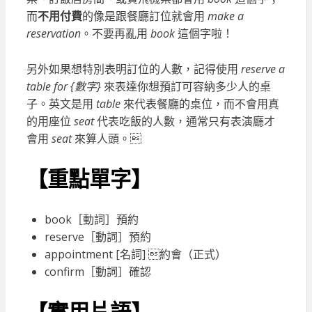
而
不用付費
的像是跟餐廳訂位就會用
make a
reservation
。不要再亂用
book
這個字啦！
另外如果想特別表明訂位的人數，記得使用
reserve a
table for {數字}
來表達你想預訂可容納多少人的桌
子。英文是用
table
來代表餐廳的桌位，而不會用真
的用座位
seat
代表吃飯的人數，通常只有表演廳才
會用
seat
來算人頭。
【重點單字】
book［動詞］預約
reserve［動詞］預約
appointment [名詞] 約會（正式）
confirm［動詞］確認