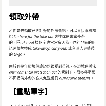
領取外帶
若你是去領取已經訂好的外帶餐點，可以直接跟櫃檯
說
I’m here for the take-out
表達你是來拿外帶
的。
take-out
這個字也常常會因為不同的地區的用
語習慣替換成
take-away, carry-out,
或台灣人最熟悉
的
to-go
。
由於近幾年環境保護議題很受到重視，在環境保護法
environmental protection act
的管制下，很多餐廳都
不再提供外帶的客人免洗餐具
disposable utensils
。
【重點單字】
take-out/take-away/carry-out/to-go［名詞］