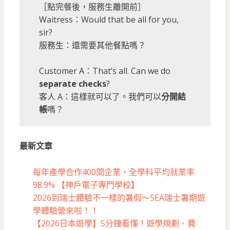
［點完餐後，服務生離開前］
Waitress：Would that be all for you,
sir?
服務生：還需要其他餐點嗎？
Customer A：That’s all. Can we do
separate checks
?
客人 A：這樣就可以了。我們可以
分開結
帳
嗎？
最新文章
每年產學合作400間企業，全學科平均就業率
98.9% 【神戶電子專門學校】
2026到瑞士體驗不一樣的暑假～SEA瑞士暑期遊
學體驗營來啦！！
【2026日本遊學】5分鐘看懂！遊學規劃、費