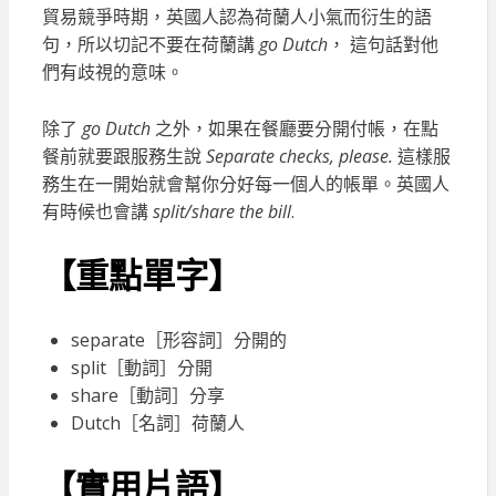
貿易競爭時期，英國人認為荷蘭人小氣而衍生的語
句，所以切記不要在荷蘭講
go Dutch
， 這句話對他
們有歧視的意味。
除了
go Dutch
之外，如果在餐廳要分開付帳，在點
餐前就要跟服務生說
Separate checks, please.
這樣服
務生在一開始就會幫你分好每一個人的帳單。英國人
有時候也會講
split/share the bill
.
【重點單字】
separate［形容詞］分開的
split［動詞］分開
share［動詞］分享
Dutch［名詞］荷蘭人
【實用片語】