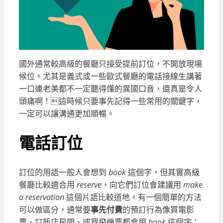
國外通常較高級的餐廳只接受提前訂位，不開放現場
候位。尤其是義式或一些歐式餐廳的電話接線生講著
一口連老美都不一定聽得懂的異國口音，還真是令人
頭痛啊！這時候只要事先記得一些常用的關鍵字，
一定可以讓溝通更加順暢。
電話訂位
訂位的用語一般人會想到
book
這個字，但其實高級
餐廳比較適合用
reserve
，向它們訂位會建議用
make
a reservation
這個片語比較道地。有一個簡單的方法
可以做區分，通常要
事先付費
的預訂行為像買電影
票、訂飯店房間、或買飛機票都會用
book
這個字；