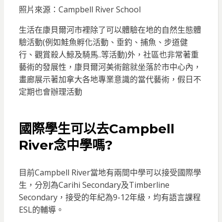
照片來源：Campbell River School
生活在康貝爾河市裡除了可以體驗在地的自然生態體
驗活動(例如鮭魚孵化活動、垂釣、捕魚、步道健
行、觀賞殺人鯨及騎馬..等活動)外，社區也非常著重
藝術的發展性，康貝爾河美術館就坐落於市中心內，
畫廊展示著加拿大各地專業意識的當代藝術，假日不
定期也會辦理活動
國際學生可以去Campbell
River念中學嗎?
目前Campbell River當地有兩間中學可以接受國際學
生，分別為Carihi Secondary及Timberline
Secondary，接受的年紀為9-12年級，均有語言課程
ESL的輔導。