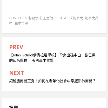
POSTED IN
留遊學/打工度假
TAGGED
加拿大
,
加拿大高
中
,
高中留學
PREV
文
【Iolani School伊奧拉尼學校】 孕育出孫中山、歐巴馬
章
的知名學校 ｜美國高中留學
導
NEXT
覽
銀髮族商機正夯！如何在老年化社會中掌握熟齡商機？