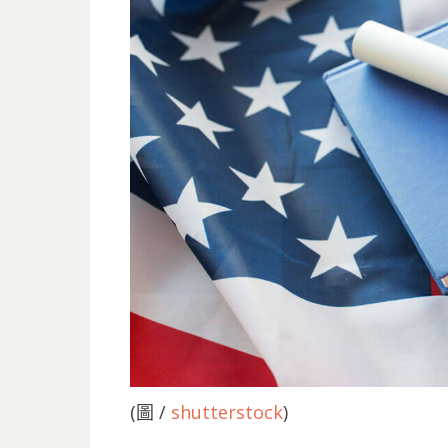
(圖 /
shutterstock
)