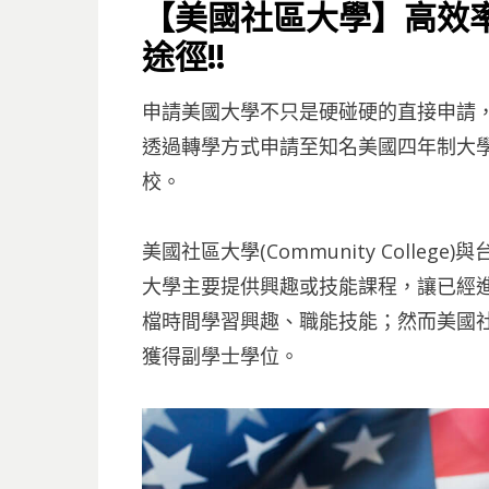
ON
【美國社區大學】高效率 
途徑!!
申請美國大學不只是硬碰硬的直接申請
透過轉學方式申請至知名美國四年制大
校。
美國社區大學(Community Coll
大學主要提供興趣或技能課程，讓已經
檔時間學習興趣、職能技能；然而美國
獲得副學士學位。