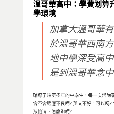
ON
溫哥華高中：學費划算
學環境
加拿大溫哥華有
於溫哥華西南方的
地中學深受高中
是到溫哥華念中
輔導了這麼多年的中學生，每一次諮詢
會不會適應不良呢? 英文不好，可以嗎?
孩怕冷，怎麼辦呢?