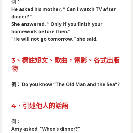
例：
He asked his mother, ” Can I watch TV after
dinner?
”
She answered, “ Only if you finish your
homework before then.”
“He will not go tomorrow,” she said.
3、標註短文、歌曲，電影、各式出版
物
例： Do you know “The Old Man and the Sea”?
4、引述他人的話語
例：
Amy asked, “When’s dinner?”