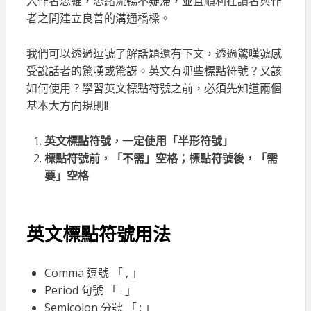
入作者思維，思緒流暢不疑滯，並且順利在讀者與作
者之間建立良善的溝通橋樑。
我們可以透過逗號了解話題還有下文，透過驚嘆號感
受說話者的驚嘆或驚訝。英文有哪些標點符號？又該
如何使用？學習英文標點符號之前，必須先知道兩個
基本大方向規則!!
英文標點符號，一定使用「半形符號」
標點符號前，「不需」空格；標點符號後，「需
要」空格
英文標點符號
用法
Comma 逗號 「 , 」
Period 句號 「 . 」
Semicolon 分號 「 ; 」