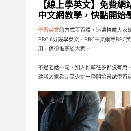
ON
【線上學英文】免費網站 BBC
中文網教學，快點開始學英
學習英文
的方式百百種，這邊推薦大家幾
BBC 6分鐘學英文、BBC中文網等B
用，值得推薦給大家。
不過老話一句，別人推薦在多都沒有用
建議大家看完至少挑一種開始嘗試學習英