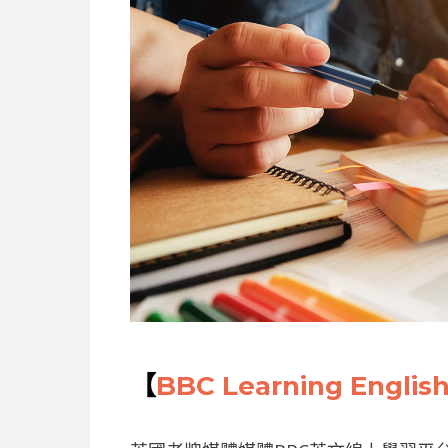
【
BBC Learning Englis