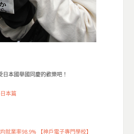
感受日本國舉國同慶的歡樂吧！
─日本篇
均就業率98.9% 【神戶電子專門學校】