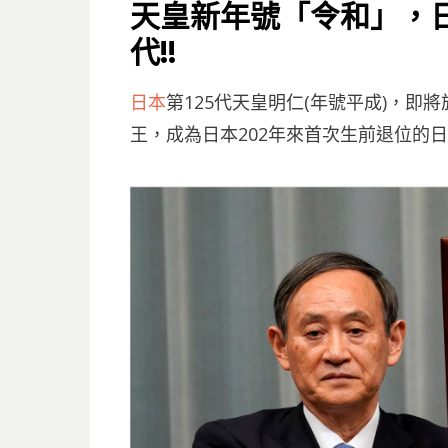
ON
天皇新年號「令和」，
代!!
日本
第125代天皇明仁(年號平成)，即將
王，成為日本202年來首次生前退位的