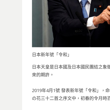
日本新年號「令和」
日本天皇是日本國及日本國民團結之象
來的期許。
2019年4月1號 發表新年號「令和」
の花三十二首之序文中，初春的令月時