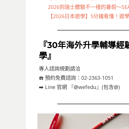
2026到瑞士體驗不一樣的暑假～S
【2026日本遊學】5分鐘看懂！
『30年海外升學輔導經驗
學』
專人諮詢規劃請洽
☎️ 預約免費諮詢：02-2363-1051
➡️ Line 官網 『@wefedu』(包含@)