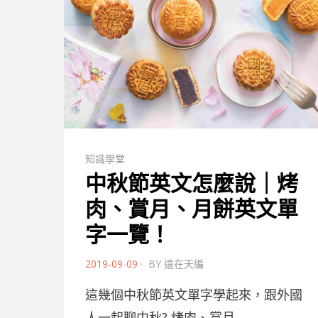
知識學堂
中秋節英文怎麼說｜烤
肉、賞月、月餅英文單
字一覽！
POSTED
2019-09-09
BY
遠在天編
ON
這幾個中秋節英文單字學起來，跟外國
人一起聊中秋? 烤肉、賞月…