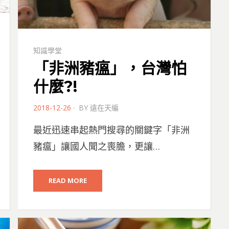
知識學堂
「非洲豬瘟」，台灣怕
什麼?!
POSTED
2018-12-26
BY
遠在天編
ON
最近迅速串起熱門搜尋的關鍵字「非洲
豬瘟」讓國人聞之喪膽，更讓…
READ MORE