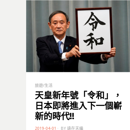
旅遊/生活
天皇新年號「令和」，
日本即將進入下一個嶄
新的時代!!
POSTED
2019-04-01
BY
遠在天編