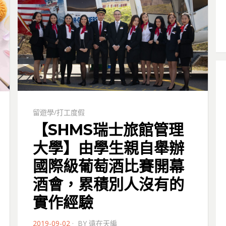
留遊學/打工度假
【SHMS瑞士旅館管理
大學】由學生親自舉辦
國際級葡萄酒比賽開幕
酒會，累積別人沒有的
實作經驗
POSTED
2019-09-02
BY
遠在天編