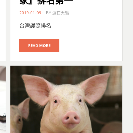
家』排名第一
POSTED
2019-01-09
BY
遠在天編
ON
台灣護照排名
READ MORE