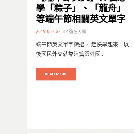
學「粽子」、「龍舟」
等端午節相關英文單字
POSTED
2019-06-06
BY
遠在天編
ON
端午節英文單字精選， 趕快學起來，以
後國民外交就靠這篇跟外國…
READ MORE