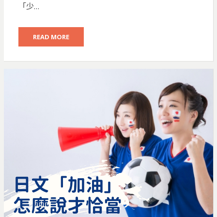
「少…
READ MORE