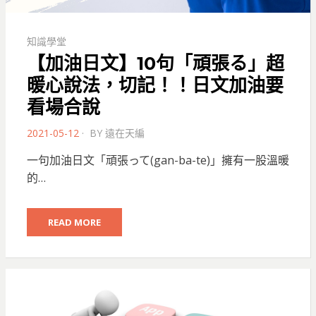
知識學堂
【加油日文】10句「頑張る」超
暖心說法，切記！！日文加油要
看場合說
POSTED
2021-05-12
BY
遠在天編
ON
一句加油日文「頑張って(gan-ba-te)」擁有一股溫暖
的…
READ MORE