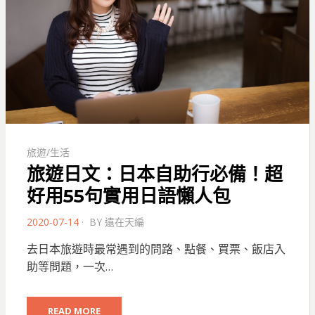
旅遊/生活
旅遊日文：日本自助行必備！超
好用55句實用日語懶人包
POSTED
2020-07-14
BY
遠在天編
ON
去日本旅遊時最常遇到的問路、點餐、買票、飯店入
助等問題，一次…
READ MORE