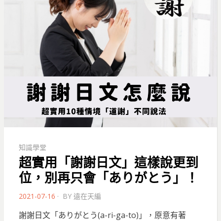
知識學堂
超實用「謝謝日文」這樣說更到
位，別再只會「ありがとう」！
POSTED
2021-07-16
BY
遠在天編
ON
謝謝日文「ありがとう(a-ri-ga-to)」，原意有著