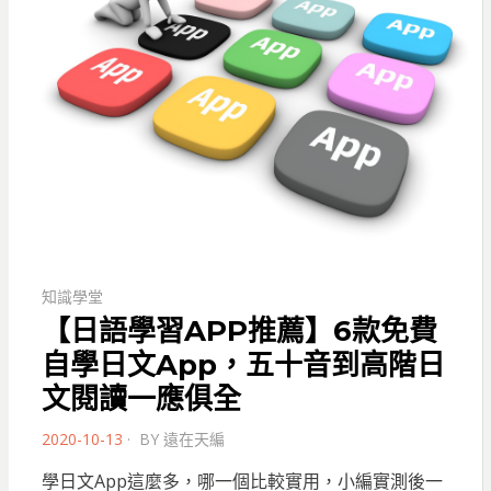
知識學堂
【日語學習APP推薦】6款免費
自學日文App，五十音到高階日
文閱讀一應俱全
POSTED
2020-10-13
BY
遠在天編
ON
學日文App這麼多，哪一個比較實用，小編實測後一