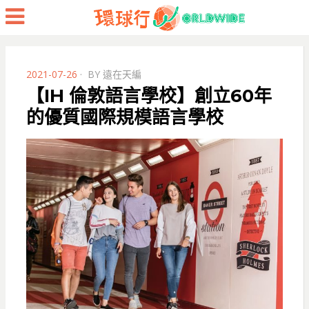
Menu
POSTED
2021-07-26
BY
遠在天編
ON
【IH 倫敦語言學校】創立60年
的優質國際規模語言學校