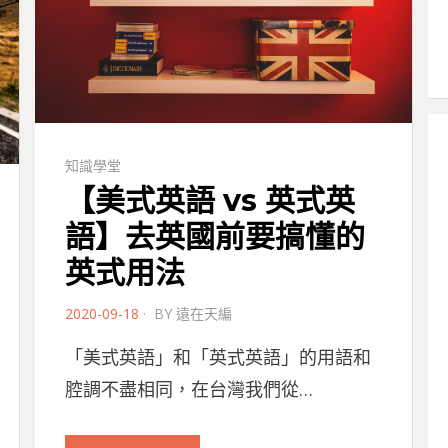
知識學堂
【美式英語 vs 英式英
語】去英國前要搞懂的
英式用法
POSTED
2020-09-18
BY
遠在天編
ON
「美式英語」和「英式英語」的用語和
腔調不盡相同，在台灣我們從…