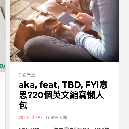
知識學堂
aka, feat, TBD, FYI意
思?20個英文縮寫懶人
包
POSTED
2020-03-19
BY
遠在天編
ON