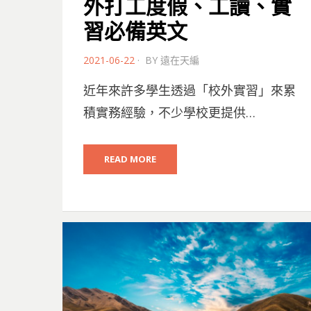
外打工度假、工讀、實
習必備英文
POSTED
2021-06-22
BY
遠在天編
ON
近年來許多學生透過「校外實習」來累
積實務經驗，不少學校更提供…
READ MORE