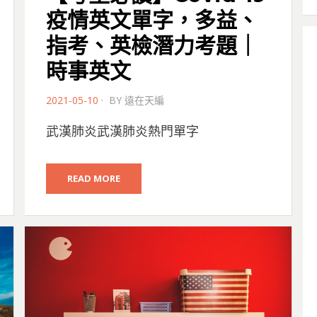
疫情英文單字，多益、
指考、英檢潛力考題｜
時事英文
POSTED
2021-05-10
BY
遠在天編
ON
武漢肺炎武漢肺炎熱門單字
READ MORE