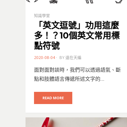
知識學堂
「英文逗號」功用這麼
多！？10個英文常用標
點符號
POSTED
2020-08-04
BY
遠在天編
ON
面對面對談時，我們可以透過語氣、斷
點和肢體語言傳遞所述文字的…
READ MORE