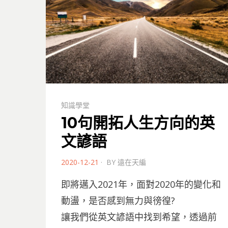
知識學堂
10句開拓人生方向的英
文諺語
POSTED
2020-12-21
BY
遠在天編
ON
即將邁入2021年，面對2020年的變化和
動盪，是否感到無力與徬徨?
讓我們從英文諺語中找到希望，透過前